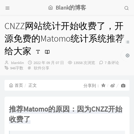
Blank的博客
CNZZ网站统计开始收费了，开
源免费的Matomo统计系统推荐
给大家
博
发
blanklin
2022 年 09 月 07 日
13558 次浏览
7 条评论
主：
分
布
946字数
软件分享
类：
时
间：
首页
正文
分享到：
推荐Matomo的原因：因为CNZZ开始
收费了