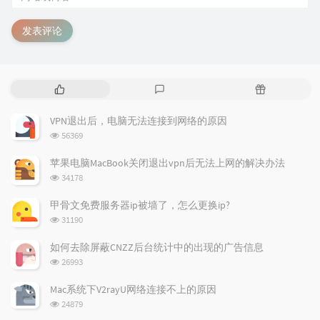
发表评论
热
最
随
门
新
机
文
评
文
VPN退出后，电脑无法连接到网络的原因
章
论
章
浏
56369
览
次
苹果电脑MacBook关闭退出vpn后无法上网的解决办法
数:
浏
34178
览
次
甲骨文免费服务器ip被墙了，怎么更换ip?
数:
浏
31190
览
次
如何去除屏蔽CNZZ后台统计中的出现的广告信息
数:
浏
26993
览
次
Mac系统下V2rayU网络连接不上的原因
数:
浏
24879
览