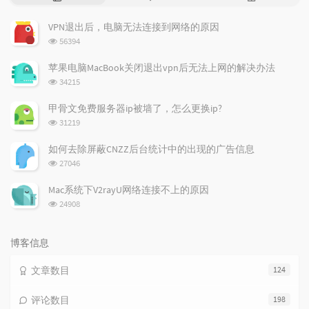
门
新
机
文
评
文
VPN退出后，电脑无法连接到网络的原因
章
论
章
浏
56394
览
次
苹果电脑MacBook关闭退出vpn后无法上网的解决办法
数:
浏
34215
览
次
甲骨文免费服务器ip被墙了，怎么更换ip?
数:
浏
31219
览
次
如何去除屏蔽CNZZ后台统计中的出现的广告信息
数:
浏
27046
览
次
Mac系统下V2rayU网络连接不上的原因
数:
浏
24908
览
次
数:
博客信息
文章数目
124
评论数目
198