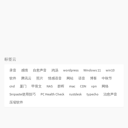
标签云
录音
感情
自愈声音
鸡汤
wordpress
Windows 11
win10
软件
腾讯云
照片
情感语音
网站
语音
博客
中秋节
cnd
厦门
甲骨文
NAS
群晖
mac
CDN
vpn
网络
Snipaste使用技巧
PC Health Check
rustdesk
typecho
治愈声音
压缩软件