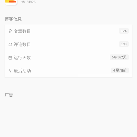
浏
24926
览
次
数:
博客信息
文章数目
124
评论数目
198
运行天数
5年362天
最后活动
4 星期前
广告