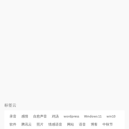
标签云
录音
感情
自愈声音
鸡汤
wordpress
Windows 11
win10
软件
腾讯云
照片
情感语音
网站
语音
博客
中秋节