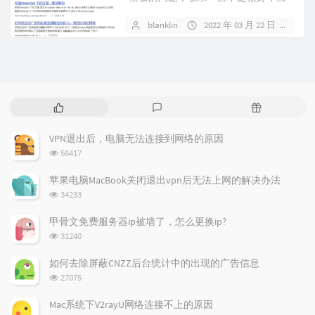
且收录的页面都是一些评论什么的...
blanklin
2022 年 03 月 22 日
2 
热
最
随
门
新
机
文
评
文
VPN退出后，电脑无法连接到网络的原因
章
论
章
浏
56417
览
次
苹果电脑MacBook关闭退出vpn后无法上网的解决办法
数:
浏
34233
览
次
甲骨文免费服务器ip被墙了，怎么更换ip?
数:
浏
31240
览
次
如何去除屏蔽CNZZ后台统计中的出现的广告信息
数:
浏
27075
览
次
Mac系统下V2rayU网络连接不上的原因
数: