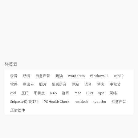
标签云
录音
感情
自愈声音
鸡汤
wordpress
Windows 11
win10
软件
腾讯云
照片
情感语音
网站
语音
博客
中秋节
cnd
厦门
甲骨文
NAS
群晖
mac
CDN
vpn
网络
Snipaste使用技巧
PC Health Check
rustdesk
typecho
治愈声音
压缩软件