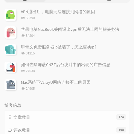
门
新
机
文
评
文
VPN退出后，电脑无法连接到网络的原因
章
论
章
浏
56390
览
次
苹果电脑MacBook关闭退出vpn后无法上网的解决办法
数:
浏
34204
览
次
甲骨文免费服务器ip被墙了，怎么更换ip?
数:
浏
31215
览
次
如何去除屏蔽CNZZ后台统计中的出现的广告信息
数:
浏
27038
览
次
Mac系统下V2rayU网络连接不上的原因
数:
浏
24905
览
次
数:
博客信息
文章数目
124
评论数目
198