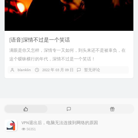
[语音]深情不过是一个笑话
满眼是你又怎样，深情专一又如何，到头来还不是被辜负，在
这个暧昧横行的年代，深情不过是一个笑话！
blanklin
2022 年 03 月 09 日
暂无评论
热
最
随
门
新
机
文
评
文
VPN退出后，电脑无法连接到网络的原因
章
论
章
浏
56351
览