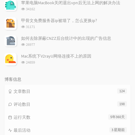
次
苹果电脑MacBook关闭退出vpn后无法上网的解决办法
数:
浏
34162
览
次
甲骨文免费服务器ip被墙了，怎么更换ip?
数:
浏
31171
览
次
如何去除屏蔽CNZZ后台统计中的出现的广告信息
数:
浏
26977
览
次
Mac系统下V2rayU网络连接不上的原因
数:
浏
24859
览
次
数:
博客信息
文章数目
124
评论数目
198
运行天数
5年360天
最后活动
3 星期前