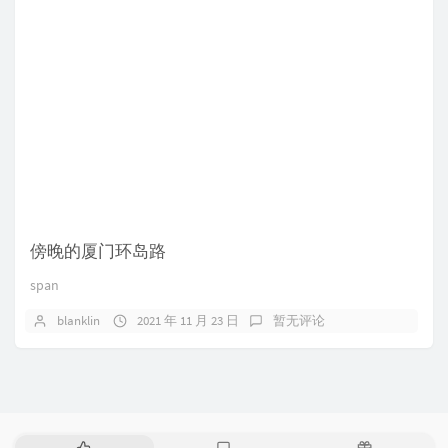
傍晚的厦门环岛路
span
blanklin
2021 年 11 月 23 日
暂无评论
热
最
随