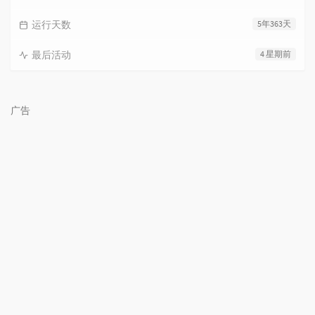
运行天数
5年363天
最后活动
4 星期前
广告