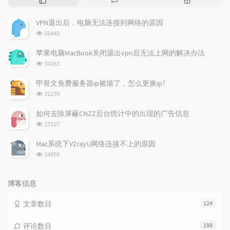
门
新
机
文
评
文
VPN退出后，电脑无法连接到网络的原因
章
论
章
浏
56449
览
次
苹果电脑MacBook关闭退出vpn后无法上网的解决办法
数:
浏
34262
览
次
甲骨文免费服务器ip被墙了，怎么更换ip?
数:
浏
31270
览
次
如何去除屏蔽CNZZ后台统计中的出现的广告信息
数:
浏
27107
览
次
Mac系统下V2rayU网络连接不上的原因
数:
浏
24956
览
次
数:
博客信息
文章数目
124
评论数目
198