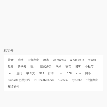
标签云
录音
感情
自愈声音
鸡汤
wordpress
Windows 11
win10
软件
腾讯云
照片
情感语音
网站
语音
博客
中秋节
cnd
厦门
甲骨文
NAS
群晖
mac
CDN
vpn
网络
Snipaste使用技巧
PC Health Check
rustdesk
typecho
治愈声音
压缩软件